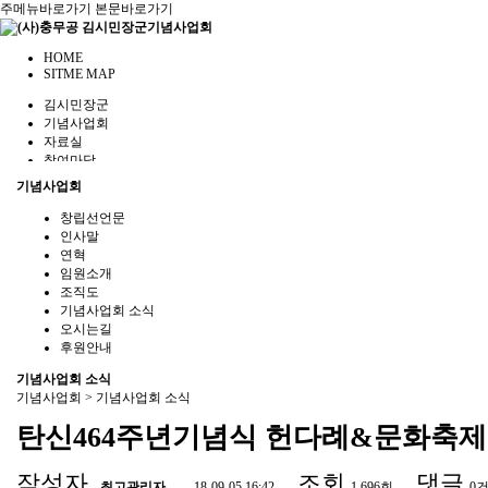
주메뉴바로가기
본문바로가기
HOME
SITME MAP
김시민장군
기념사업회
자료실
참여마당
관련사이트
기념사업회
창립선언문
인사말
연혁
임원소개
조직도
기념사업회 소식
오시는길
후원안내
기념사업회 소식
기념사업회 > 기념사업회 소식
탄신464주년기념식 헌다례&문화축제 
작성자
조회
댓글
최고관리자
18-09-05 16:42
1,696회
0