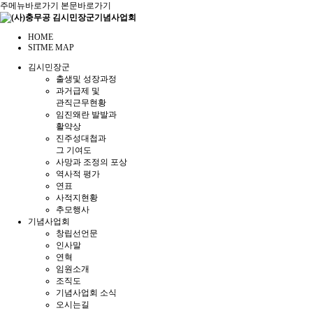
주메뉴바로가기
본문바로가기
HOME
SITME MAP
김시민장군
출생및 성장과정
과거급제 및
관직근무현황
임진왜란 발발과
활약상
진주성대첩과
그 기여도
사망과 조정의 포상
역사적 평가
연표
사적지현황
추모행사
기념사업회
창립선언문
인사말
연혁
임원소개
조직도
기념사업회 소식
오시는길