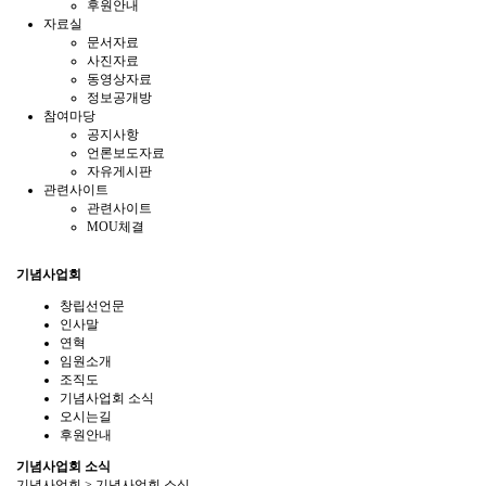
후원안내
자료실
문서자료
사진자료
동영상자료
정보공개방
참여마당
공지사항
언론보도자료
자유게시판
관련사이트
관련사이트
MOU체결
기념사업회
창립선언문
인사말
연혁
임원소개
조직도
기념사업회 소식
오시는길
후원안내
기념사업회 소식
기념사업회 > 기념사업회 소식