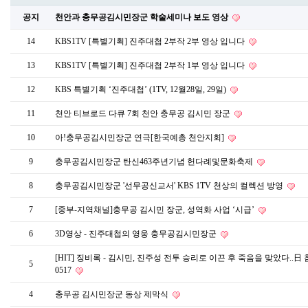
공지
천안과 충무공김시민장군 학술세미나 보도 영상
14
KBS1TV [특별기획] 진주대첩 2부작 2부 영상 입니다
13
KBS1TV [특별기획] 진주대첩 2부작 1부 영상 입니다
12
KBS 특별기획 ‘진주대첩’ (1TV, 12월28일, 29일)
11
천안 티브로드 다큐 7회 천안 충무공 김시민 장군
10
아!충무공김시민장군 연극[한국예총 천안지회]
9
충무공김시민장군 탄신463주년기념 헌다례및문화축제
8
충무공김시민장군 '선무공신교서' KBS 1TV 천상의 컬렉션 방영
7
[중부-지역채널]충무공 김시민 장군, 성역화 사업 ‘시급’
6
3D영상 - 진주대첩의 영웅 충무공김시민장군
[HIT] 징비록 - 김시민, 진주성 전투 승리로 이끈 후 죽음을 맞았다..日 참
5
0517
4
충무공 김시민장군 동상 제막식