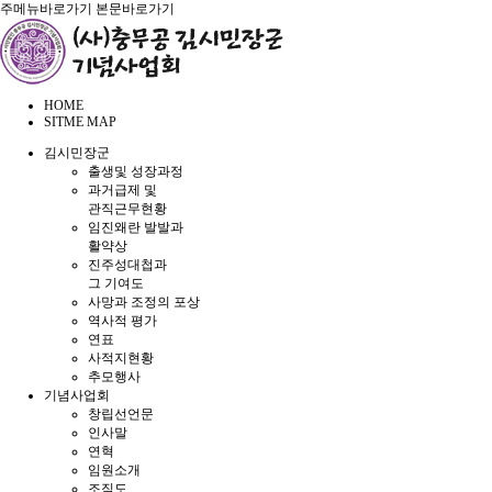
주메뉴바로가기
본문바로가기
HOME
SITME MAP
김시민장군
출생및 성장과정
과거급제 및
관직근무현황
임진왜란 발발과
활약상
진주성대첩과
그 기여도
사망과 조정의 포상
역사적 평가
연표
사적지현황
추모행사
기념사업회
창립선언문
인사말
연혁
임원소개
조직도