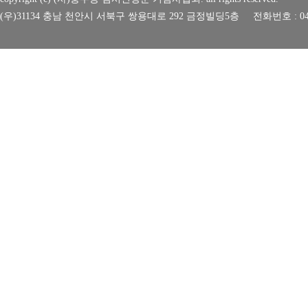
(우)31134 충남 천안시 서북구 쌍용대로 292 금정빌딩5층 전화번호 : 041-