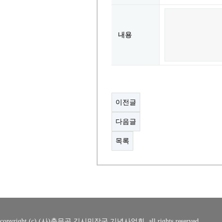
내용
이전글
다음글
목록
copyright (c) (사)충무공 김시민장군 기념사업회. all rights reserved.